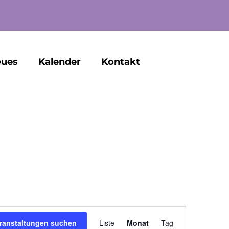
ues
Kalender
Kontakt
Veranstaltun
ranstaltungen suchen
Liste
Monat
Tag