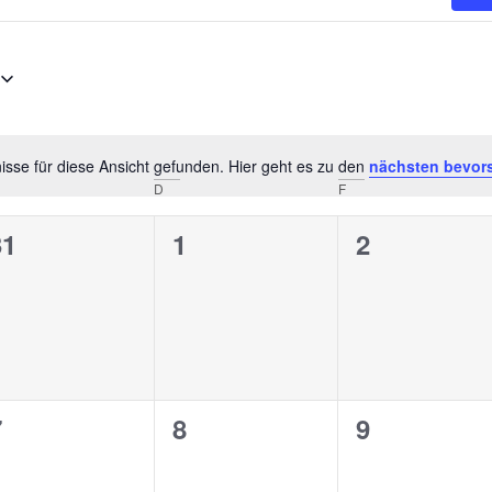
sse für diese Ansicht gefunden. Hier geht es zu den
nächsten bevor
Hinweis
D
F
0
0
0
31
1
2
n,
eranstaltungen,
Veranstaltungen,
Veranstalt
0
0
0
7
8
9
n,
eranstaltungen,
Veranstaltungen,
Veranstalt