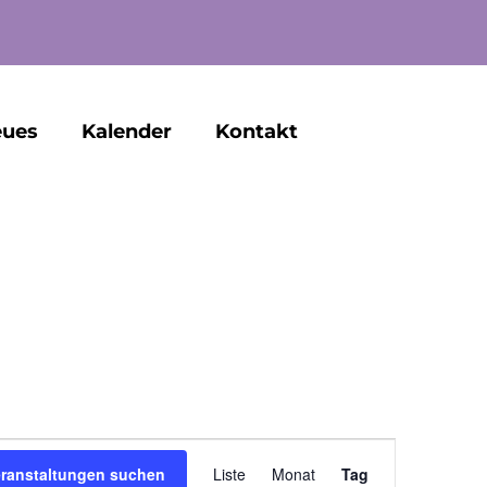
ues
Kalender
Kontakt
Veranstaltun
eranstaltungen suchen
Liste
Monat
Tag